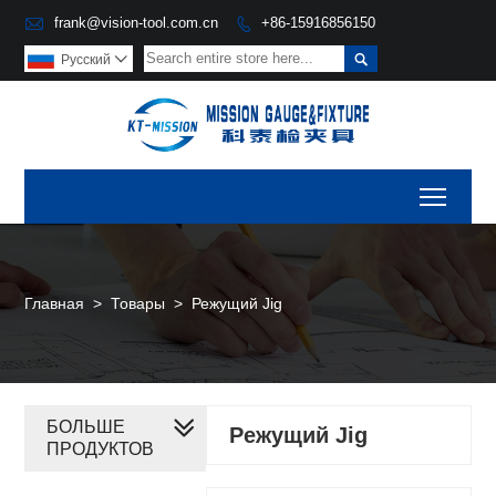

frank@vision-tool.com.cn
+86-15916856150


Pусский

Toggl
Главная
>
Товары
>
Режущий Jig
БОЛЬШЕ
Режущий Jig
ПРОДУКТОВ