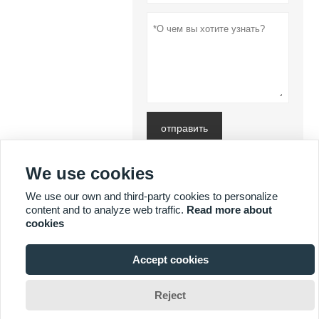
отправить
Политика
We use cookies
конфиденциальности
We use our own and third-party cookies to personalize
content and to analyze web traffic.
Read more about
БОЛЬШЕ УСЛУГ
cookies
Accept cookies







Reject
Авторские права принадлежат компании DONGGUAN MISSION
GAUGE & FIXTURE CO.,LTD., 2019 год. Электронная почта: