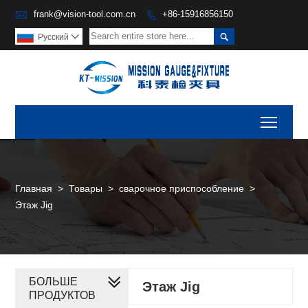

frank@vision-tool.com.cn
+86-15916856150


Pусский

Toggl
Главная
>
Товары
>
сварочное приспособление
>
Этаж Jig
БОЛЬШЕ
Этаж Jig
ПРОДУКТОВ