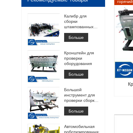
горячий
Калибр для
сборки
штампованных
деталей
Больше
Кронштейн для
проверки
оборудования
Больше
К
Большой
инструмент для
проверки сборки
оборудования
Больше
Автомобильная
роботизированная