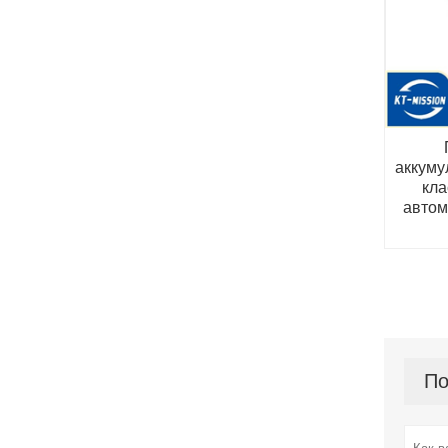
аккуму
кла
автом
По