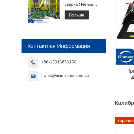
сварка Ячейка
быстрой дуговой
сварки
Больше
Конструкция
ячейки точечной
сварки
Контактная Информация
+86-15916856150

Кр
frank@vision-tool.com.cn

ш
Калибр
горячий