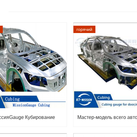
горячий
ссияGauge Кубирование
Мастер-модель всего авт