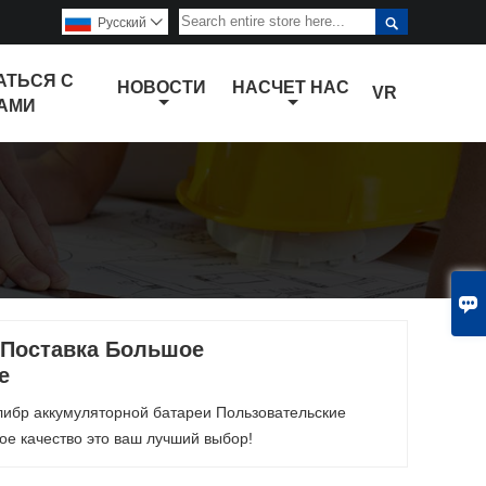

Pусский

АТЬСЯ С
НОВОСТИ
НАСЧЕТ НАС
VR
АМИ

,Поставка Большое
е
либр аккумуляторной батареи Пользовательские
ое качество это ваш лучший выбор!